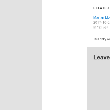
RELATED
Martyn Ll
2017-10-0
In "긴 생각
This entry w
Leave