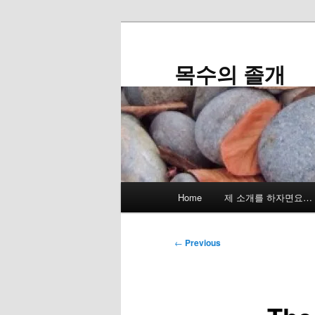
Skip
to
primary
목수의 졸개
content
Main
Home
제 소개를 하자면요…
menu
Post
←
Previous
navigation