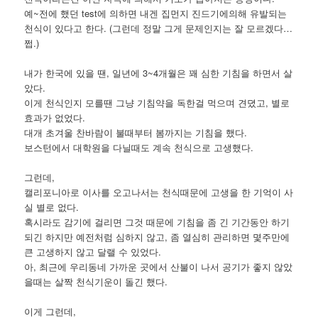
예~전에 했던 test에 의하면 내겐 집먼지 진드기에의해 유발되는
천식이 있다고 한다. (그런데 정말 그게 문제인지는 잘 모르겠다…
쩝.)
내가 한국에 있을 땐, 일년에 3~4개월은 꽤 심한 기침을 하면서 살
았다.
이게 천식인지 모를땐 그냥 기침약을 독한걸 먹으며 견뎠고, 별로
효과가 없었다.
대개 초겨울 찬바람이 불때부터 봄까지는 기침을 했다.
보스턴에서 대학원을 다닐때도 계속 천식으로 고생했다.
그런데,
캘리포니아로 이사를 오고나서는 천식때문에 고생을 한 기억이 사
실 별로 없다.
혹시라도 감기에 걸리면 그것 때문에 기침을 좀 긴 기간동안 하기
되긴 하지만 예전처럼 심하지 않고, 좀 열심히 관리하면 몇주만에
큰 고생하지 않고 달랠 수 있었다.
아, 최근에 우리동네 가까운 곳에서 산불이 나서 공기가 좋지 않았
을때는 살짝 천식기운이 돌긴 했다.
이게 그런데,