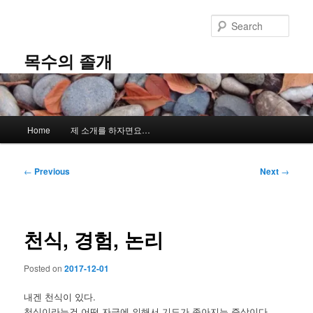
Skip
to
Sear
primary
content
목수의 졸개
Main
Home
제 소개를 하자면요…
menu
Post
←
Previous
Next
→
navigation
천식, 경험, 논리
Posted on
2017-12-01
내겐 천식이 있다.
천식이라는건 어떤 자극에 의해서 기도가 좁아지는 증상이다.