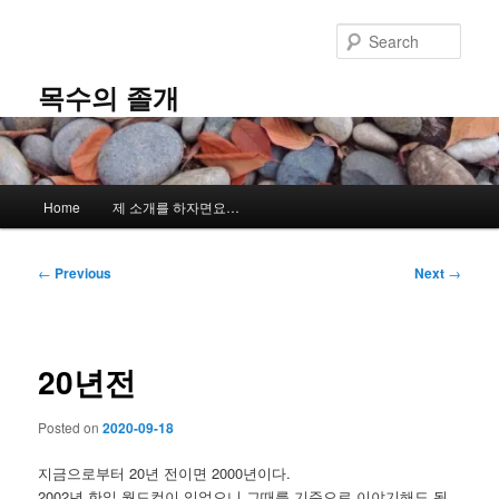
Skip
to
Sear
primary
content
목수의 졸개
Main
Home
제 소개를 하자면요…
menu
Post
←
Previous
Next
→
navigation
20년전
Posted on
2020-09-18
지금으로부터 20년 전이면 2000년이다.
2002년 한일 월드컵이 있었으니 그때를 기준으로 이야기해도 될