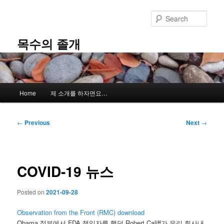
Skip
to
Sear
primary
content
목수의 졸개
Main
Home
제 소개를 하자면요…
menu
Post
←
Previous
Next
→
navigation
COVID-19 뉴스
Posted on
2021-09-28
Observation from the Front (RMC) download
Obama 정부에서 FDA 책임자를 했던 Robert Califf가 우리 회사내