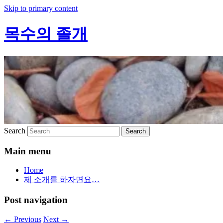
Skip to primary content
목수의 졸개
Search
Main menu
Home
제 소개를 하자면요…
Post navigation
←
Previous
Next
→