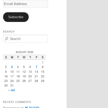
Email
Address
Subscribe
SEARCH
S
e
a
r
AUGUST 2026
c
S
M
T
W
T
F
S
h
1
2
3
4
5
6
7
8
9
10
11
12
13
14
15
16
17
18
19
20
21
22
23
24
25
26
27
28
29
30
31
« Jul
RECENT COMMENTS
Anonymous
on
복 있으라!