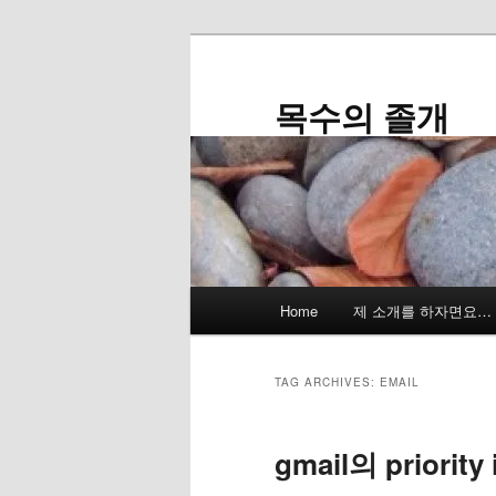
Skip
Skip
to
to
primary
secondary
목수의 졸개
content
content
Main
Home
제 소개를 하자면요…
menu
TAG ARCHIVES:
EMAIL
gmail의 priority