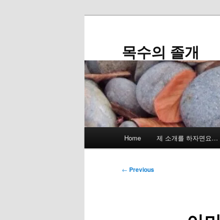
Skip
to
primary
목수의 졸개
content
Main
Home
제 소개를 하자면요…
menu
Post
←
Previous
navigation