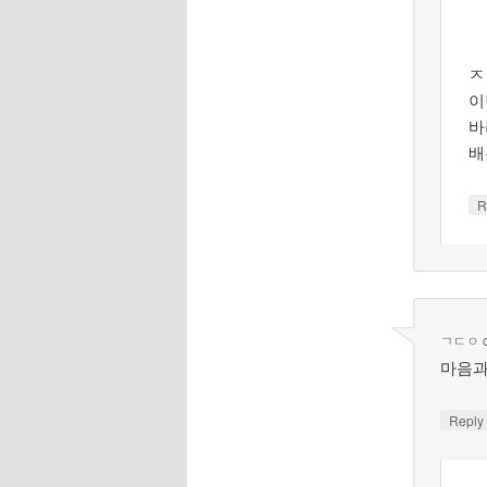
ㅈ
이
바
배
R
ㄱㄷㅇ
마음과
Repl