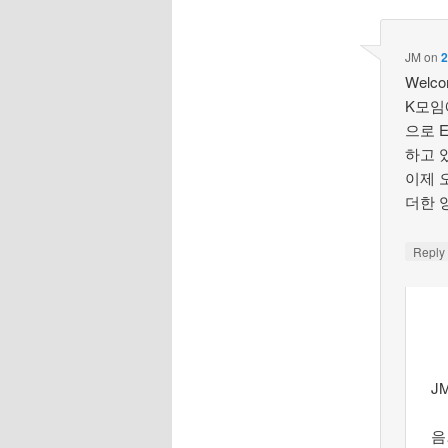
JM
on
2
Welcom
K모임
으로 
하고 
이제 
더한 
Repl
J
음