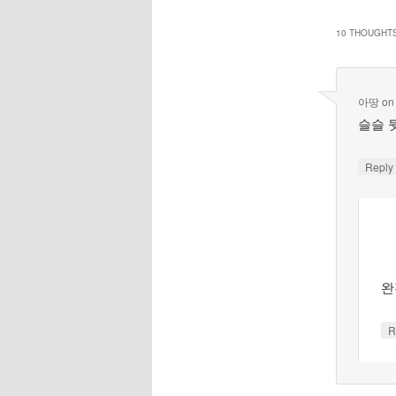
10 THOUGHTS
아땅
o
슬슬 
Repl
완
R