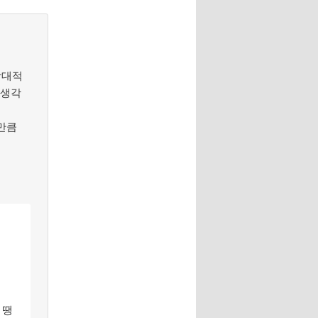
상대적
 생각
그만큼
 땡