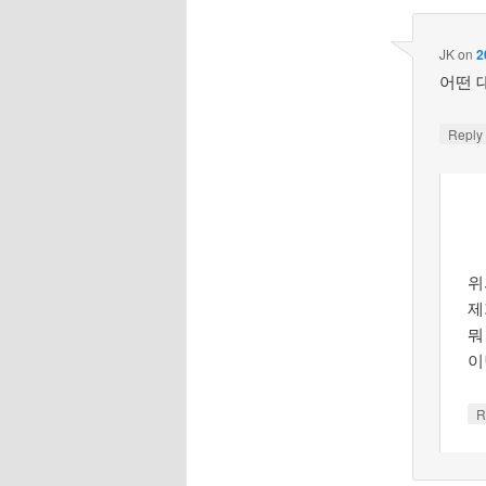
JK
on
2
어떤 
Repl
위
제
뭐
이
R