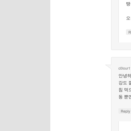
땡
오
R
c0lour
안녕하
강도 
침 먹
동 뿐
Repl