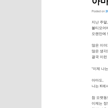
아마
Posted on
2
지난 주말,
볼티모어에
오랜만에 
많은 이야
많은 생각
결국 이런
“이제 나
아마도,
나는 K에
참 오랫동
이제는 정