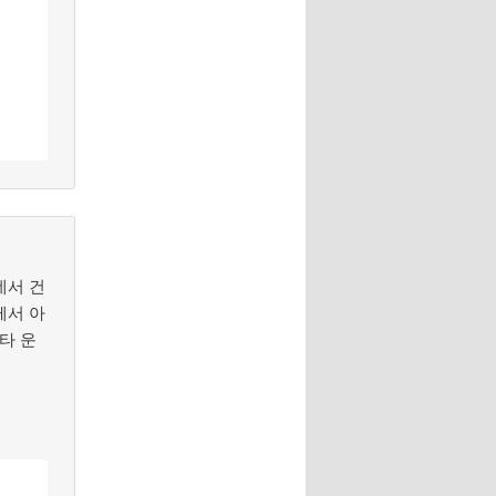
데서 건
께서 아
타 운