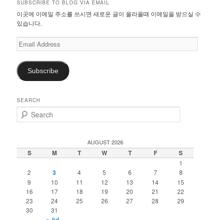
SUBSCRIBE TO BLOG VIA EMAIL
이곳에 이메일 주소를 쓰시면 새로운 글이 올라올때 이메일을 받으실 수
있습니다.
Email
Address
Subscribe
SEARCH
S
e
a
r
AUGUST 2026
c
S
M
T
W
T
F
S
h
1
2
3
4
5
6
7
8
9
10
11
12
13
14
15
16
17
18
19
20
21
22
23
24
25
26
27
28
29
30
31
« Jul