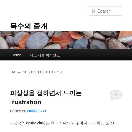
Skip
Skip
to
to
Sear
primary
secondary
content
content
목수의 졸개
Main
Home
제 소개를 하자면요…
menu
TAG ARCHIVES:
FRUSTRATION
피상성을 접하면서 느끼는
2
frustration
Posted on
2009-09-30
피상성(superficiality)는 우리 시대의 저주이다. – 리차드 포스터