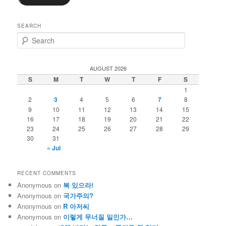
SEARCH
S
e
a
r
AUGUST 2026
c
S
M
T
W
T
F
S
h
1
2
3
4
5
6
7
8
9
10
11
12
13
14
15
16
17
18
19
20
21
22
23
24
25
26
27
28
29
30
31
« Jul
RECENT COMMENTS
Anonymous
on
복 있으라!
Anonymous
on
국가주의?
Anonymous
on
R 아저씨
Anonymous
on
이렇게 무너질 일인가…