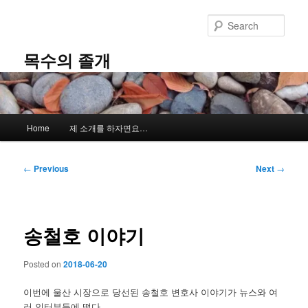
Skip
to
Sear
primary
content
목수의 졸개
Main
Home
제 소개를 하자면요…
menu
Post
←
Previous
Next
→
navigation
송철호 이야기
Posted on
2018-06-20
이번에 울산 시장으로 당선된 송철호 변호사 이야기가 뉴스와 여
러 인터뷰등에 떴다.