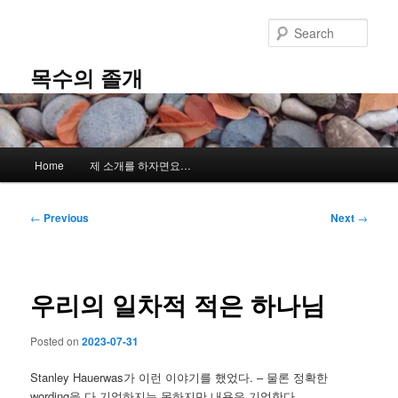
Skip
to
Sear
primary
content
목수의 졸개
Main
Home
제 소개를 하자면요…
menu
Post
←
Previous
Next
→
navigation
우리의 일차적 적은 하나님
Posted on
2023-07-31
Stanley Hauerwas가 이런 이야기를 했었다. – 물론 정확한
wording을 다 기억하지는 못하지만 내용은 기억한다.