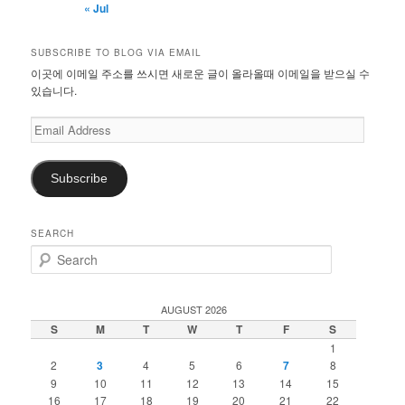
« Jul
SUBSCRIBE TO BLOG VIA EMAIL
이곳에 이메일 주소를 쓰시면 새로운 글이 올라올때 이메일을 받으실 수
있습니다.
Email
Address
Subscribe
SEARCH
S
e
a
r
AUGUST 2026
c
S
M
T
W
T
F
S
h
1
2
3
4
5
6
7
8
9
10
11
12
13
14
15
16
17
18
19
20
21
22