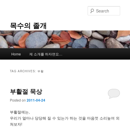
Skip
Skip
to
to
Sear
primary
secondary
content
content
목수의 졸개
Main
Home
제 소개를 하자면요…
menu
TAG ARCHIVES:
부활
부활절 묵상
Posted on
2011-04-24
부활절에는,
우리가 얼마나 당당해 질 수 있는가 하는 것을 마음껏 소리높여 외
쳐보자!