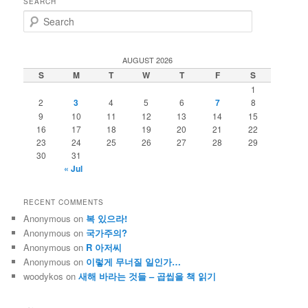
SEARCH
S
e
a
r
AUGUST 2026
c
S
M
T
W
T
F
S
h
1
2
3
4
5
6
7
8
9
10
11
12
13
14
15
16
17
18
19
20
21
22
23
24
25
26
27
28
29
30
31
« Jul
RECENT COMMENTS
Anonymous
on
복 있으라!
Anonymous
on
국가주의?
Anonymous
on
R 아저씨
Anonymous
on
이렇게 무너질 일인가…
woodykos
on
새해 바라는 것들 – 곱씹을 책 읽기