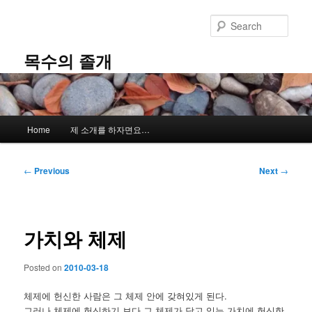
Skip
to
Sear
primary
content
목수의 졸개
Main
Home
제 소개를 하자면요…
menu
Post
←
Previous
Next
→
navigation
가치와 체제
Posted on
2010-03-18
체제에 헌신한 사람은 그 체제 안에 갖혀있게 된다.
그러나 체제에 헌신하기 보다 그 체제가 담고 있는 가치에 헌신한