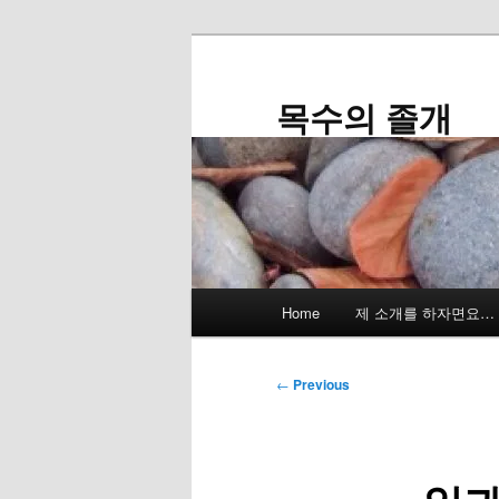
Skip
to
primary
목수의 졸개
content
Main
Home
제 소개를 하자면요…
menu
Post
←
Previous
navigation