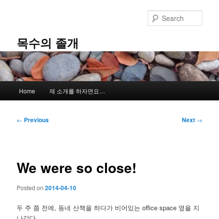
Skip
to
Sear
primary
content
목수의 졸개
Main
Home
제 소개를 하자면요…
menu
Post
←
Previous
Next
→
navigation
We were so close!
Posted on
2014-04-10
두 주 쯤 전에, 동네 산책을 하다가 비어있는 office space 옆을 지
나갔다.