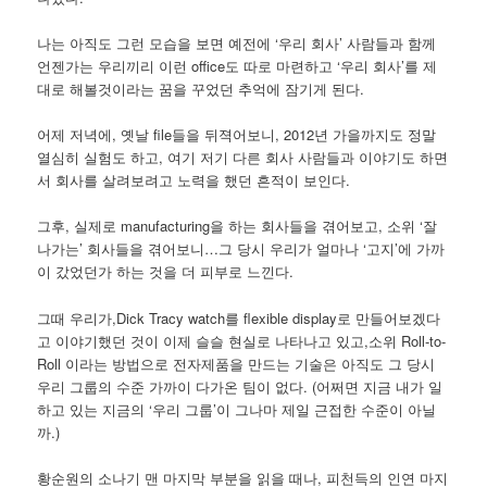
나는 아직도 그런 모습을 보면 예전에 ‘우리 회사’ 사람들과 함께
언젠가는 우리끼리 이런 office도 따로 마련하고 ‘우리 회사’를 제
대로 해볼것이라는 꿈을 꾸었던 추억에 잠기게 된다.
어제 저녁에, 옛날 file들을 뒤젹어보니, 2012년 가을까지도 정말
열심히 실험도 하고, 여기 저기 다른 회사 사람들과 이야기도 하면
서 회사를 살려보려고 노력을 했던 흔적이 보인다.
그후, 실제로 manufacturing을 하는 회사들을 겪어보고, 소위 ‘잘
나가는’ 회사들을 겪어보니…그 당시 우리가 얼마나 ‘고지’에 가까
이 갔었던가 하는 것을 더 피부로 느낀다.
그때 우리가,Dick Tracy watch를 flexible display로 만들어보겠다
고 이야기했던 것이 이제 슬슬 현실로 나타나고 있고,소위 Roll-to-
Roll 이라는 방법으로 전자제품을 만드는 기술은 아직도 그 당시
우리 그룹의 수준 가까이 다가온 팀이 없다. (어쩌면 지금 내가 일
하고 있는 지금의 ‘우리 그룹’이 그나마 제일 근접한 수준이 아닐
까.)
황순원의 소나기 맨 마지막 부분을 읽을 때나, 피천득의 인연 마지