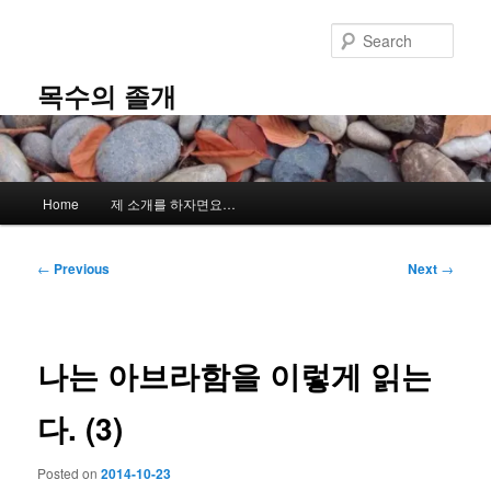
Skip
to
Sear
primary
content
목수의 졸개
Main
Home
제 소개를 하자면요…
menu
Post
←
Previous
Next
→
navigation
나는 아브라함을 이렇게 읽는
다. (3)
Posted on
2014-10-23