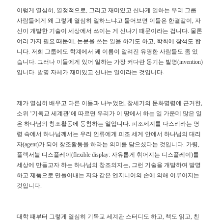
이렇게
열심히
,
열정적으로
,
그리고
재미있고
신나게
일하는
우리
그룹
사람들에게
왜
그렇게
열심히
일하느냐고
물어보면
이들은
한결같이
,
자
신이
개발한
기술이
세상에서
쓰이는
게
신나기
때문이라는
겁니다
.
물론
여러
가지
필요
때문에
,
논문을
쓰는
일을
하기도
하고
,
학회에
참석도
합
니다
.
저희
그룹에도
학계에서
꽤
이름이
알려진
유명한
사람들도
좀
있
습니다
.
그러나
이들에게
있어
일하는
가장
커다란
동기는
발명
(invention)
입니다
.
발명
자체가
재미있고
신나는
일이라는
것입니다
.
제가
열심히
배우고
다른
이들과
나누었던
,
창세기의
문화명령에
근거한
,
소위
‘
기독교
세계관
’
에
따르면
우리가
이
땅에서
하는
일
가운데
많은
일
은
하나님의
창조활동에
동참하는
일입니다
.
피조세계를
다스리라는
명
령
속에서
하나님께서는
우리
인류에게
피조
세계
안에서
하나님의
대리
자
(agent)
가
되어
창조활동을
하라는
의미를
담으셨다는
것입니다
.
가령
,
플렉서블
디스플레이
(flexible display:
자유롭게
휘어지는
디스플레이
)
를
세상에
만들고자
하는
하나님의
창조의지는
,
그런
기술을
개발하여
발명
하고
제품으로
만들어내는
저와
같은
엔지니어의
손에
의해
이루어지는
것입니다
.
대학
때부터
그렇게
열심히
기독교
세계관
스터디도
하고
,
책도
읽고
,
친