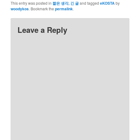
This entry was posted in
짧은 생각, 긴 글
and tagged
eKOSTA
by
woodykos
. Bookmark the
permalink
.
Leave a Reply