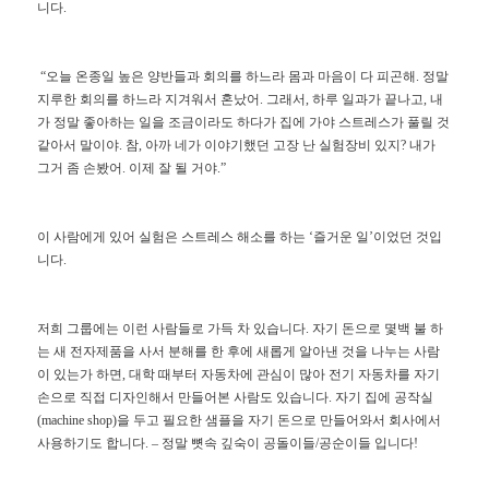
니다
.
“
오늘
온종일
높은
양반들과
회의를
하느라
몸과
마음이
다
피곤해
.
정말
지루한
회의를
하느라
지겨워서
혼났어
.
그래서
,
하루
일과가
끝나고
,
내
가
정말
좋아하는
일을
조금이라도
하다가
집에
가야
스트레스가
풀릴
것
같아서
말이야
.
참
,
아까
네가
이야기했던
고장
난
실험장비
있지
?
내가
그거
좀
손봤어
.
이제
잘
될
거야
.”
이
사람에게
있어
실험은
스트레스
해소를
하는
‘
즐거운
일
’
이었던
것입
니다
.
저희
그룹에는
이런
사람들로
가득
차
있습니다
.
자기
돈으로
몇백
불
하
는
새
전자제품을
사서
분해를
한
후에
새롭게
알아낸
것을
나누는
사람
이
있는가
하면
,
대학
때부터
자동차에
관심이
많아
전기
자동차를
자기
손으로
직접
디자인해서
만들어본
사람도
있습니다
.
자기
집에
공작실
(machine shop)
을
두고
필요한
샘플을
자기
돈으로
만들어와서
회사에서
사용하기도
합니다
. –
정말
뼛속
깊숙이
공돌이들
/
공순이들
입니다
!