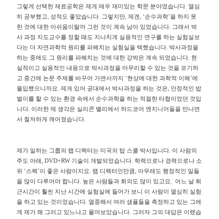
그렇게
선택한
재료공학은
제게
매우
재미있는
학문
분야였습니다
.
열심
히
공부했고
,
성적도
좋았습니다
.
그렇지만
,
제겐
, ‘
순수과학
’
을
하지
못
한
것에
대한
아쉬움이랄까
그런
것이
계속
남아
있었습니다
.
그래서
박
사
과정
지도교수를
정할
때도
지나치게
실용적인
연구를
하는
실험실보
다는
더
자연과학적
원리를
파헤치는
실험실을
택했습니다
.
박사과정을
하는
중에도
그
원리를
파헤치는
것에
대한
강박은
계속
되었습니다
.
현
실적이고
실용적인
내용으로
박사과정을
마무리할
수
있는
것을
포기하
고
중간에
논문
주제를
바꾸어
가면서까지
‘
현상에
대한
과학적
이해
’
에
몰입했으니까요
.
제게
있어
공대에서
박사과정을
하는
것은
,
안정적인
밥
벌이를
할
수
있는
환경
속에서
순수과학을
하는
적절한
타협이었던
것입
니다
.
이러한
제
생각은
실리콘
밸리에서
하드코어
엔지니어들을
만나면
서
철저하게
깨어졌습니다
.
제가
일하는
그룹의
랩
디렉터는
미국의
탑
스쿨
박사입니다
.
이
사람의
주도
아래
, DVD+RW
기술이
개발되었습니다
.
학력으로나
경력으로나
소
위
‘
스펙
’
이
좋은
사람이지요
.
랩
디렉터인만큼
,
아무래도
행정적인
일들
을
많이
다루어야
합니다
.
높은
사람들과
회의도
많이
있고요
.
어느
날
퇴
근시간이
훨씬
지난
시간에
실험실에
들어가
보니
이
사람이
열심히
실험
을
하고
있는
것이었습니다
.
열중해서
여러
샘플들을
측정하고
있는
그에
게
제가
왜
그러고
있느냐고
물어보았습니다
.
그러자
그의
대답은
이랬습