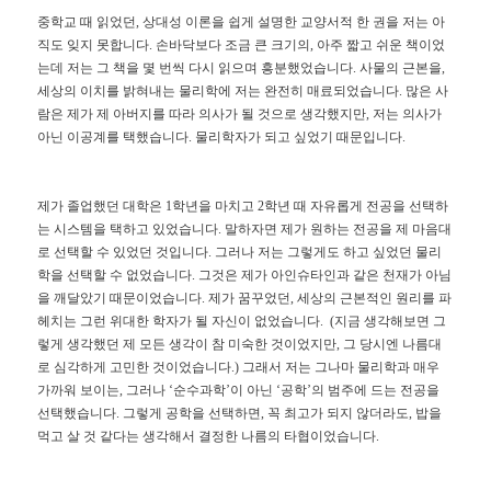
중학교
때
읽었던
,
상대성
이론을
쉽게
설명한
교양서적
한
권을
저는
아
직도
잊지
못합니다
.
손바닥보다
조금
큰
크기의
,
아주
짧고
쉬운
책이었
는데
저는
그
책을
몇
번씩
다시
읽으며
흥분했었습니다
.
사물의
근본을
,
세상의
이치를
밝혀내는
물리학에
저는
완전히
매료되었습니다
.
많은
사
람은
제가
제
아버지를
따라
의사가
될
것으로
생각했지만
,
저는
의사가
아닌
이공계를
택했습니다
.
물리학자가
되고
싶었기
때문입니다
.
제가
졸업했던
대학은
1
학년을
마치고
2
학년
때
자유롭게
전공을
선택하
는
시스템을
택하고
있었습니다
.
말하자면
제가
원하는
전공을
제
마음대
로
선택할
수
있었던
것입니다
.
그러나
저는
그렇게도
하고
싶었던
물리
학을
선택할
수
없었습니다
.
그것은
제가
아인슈타인과
같은
천재가
아님
을
깨달았기
때문이었습니다
.
제가
꿈꾸었던
,
세상의
근본적인
원리를
파
헤치는
그런
위대한
학자가
될
자신이
없었습니다
.
(
지금
생각해보면
그
렇게
생각했던
제
모든
생각이
참
미숙한
것이었지만
,
그
당시엔
나름대
로
심각하게
고민한
것이었습니다
.)
그래서
저는
그나마
물리학과
매우
가까워
보이는
,
그러나
‘
순수과학
’
이
아닌
‘
공학
’
의
범주에
드는
전공을
선택했습니다
.
그렇게
공학을
선택하면
,
꼭
최고가
되지
않더라도
,
밥을
먹고
살
것
같다는
생각해서
결정한
나름의
타협이었습니다
.