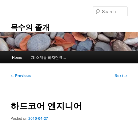
Skip
to
Sear
primary
content
목수의 졸개
Main
Home
제 소개를 하자면요…
menu
Post
←
Previous
Next
→
navigation
하드코어 엔지니어
Posted on
2010-04-27