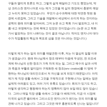
구들과
열띠게
토론도
하고
,
그렇게
살게
해달라고
기도도
했었는데
,
막
상
크리스천
엔지니어로
사는
제가
그것을
제
삶의
현장에서
충분히
깨닫
고
누리지
못하고
있었습니다
.
무언가
순수과학에
대한
막연한
헛된
동
경에
사로잡혀
,
그리고
기술을
개발해서
세상에서
쓰이게
하는
것이라는
공학의
원래
의미를
잊어버려
,
그저
논문
쓰고
학회
가서
발표하고
,
내
이
름
내고
유명해지는
것에
목매고
있었던
것이었습니다
. (
논문
쓰고
학회
가서
발표하는
것이
나쁘다는
것이
결코
아닙니다
.
적어도
엔지니어
대다
수가
직업활동의
핵심과
목표로
삼을
것은
아니라는
것입니다
.)
이렇게
제가
하는
일의
의미를
재발견한
이후
,
저는
더
열심히
일할
이유
가
생겼습니다
.
원래
하나님께서
창조
때부터
마음에
두셨던
,
전
피조세
계에
하나님의
선한
창조가
가득
차게
되는
일
,
그리고
예수의
삶과
사역
과
죽음과
부활로
말미암아
구체화한
새
창조
(new creation)
를
이
땅에
구
현하는
하나님의
대리인으로서
저
자신을
보게
되었기
때문입니다
.
아직
제가
제
직장
생활
속에서
그것을
구체적으로
구현해나가는
일에는
많은
실제적
어려움도
있고
,
여러
가지
유혹도
있습니다
.
회의가
있기도
하고
,
어떻게
생각하고
행동해야
하는지
명확하지
않아
보일
때도
많이
있습니
다
.
그러나
매일
직장
생활
속에서
그것을
더
배워가며
,
지금
이
시점에
미국의
실리콘
밸리에서
그리스도인
엔지니어가
된다는
것의
의미를
발
견해
나가고
있습니다
.
그리고
그것은
매우
흥분되도록
신나는
일입니다
!