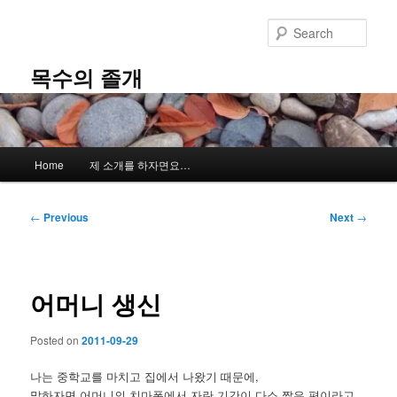
Skip
to
Sear
primary
content
목수의 졸개
Main
Home
제 소개를 하자면요…
menu
Post
←
Previous
Next
→
navigation
어머니 생신
Posted on
2011-09-29
나는 중학교를 마치고 집에서 나왔기 때문에,
말하자면 어머니의 치마폭에서 자란 기간이 다소 짧은 편이라고