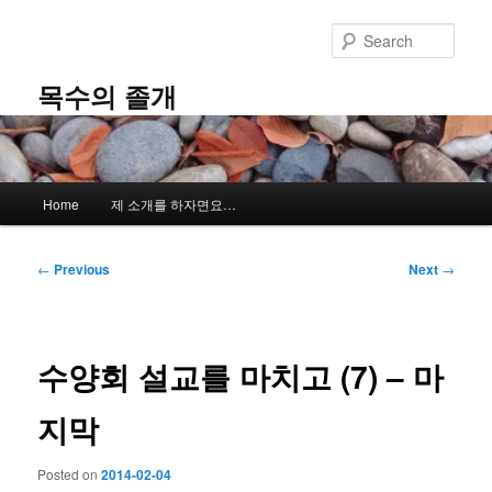
Skip
to
Sear
primary
content
목수의 졸개
Main
Home
제 소개를 하자면요…
menu
Post
←
Previous
Next
→
navigation
수양회 설교를 마치고 (7) – 마
지막
Posted on
2014-02-04