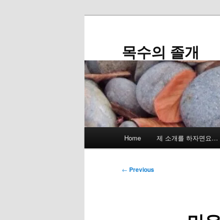
Skip
to
primary
목수의 졸개
content
Main
Home
제 소개를 하자면요…
menu
Post
←
Previous
navigation