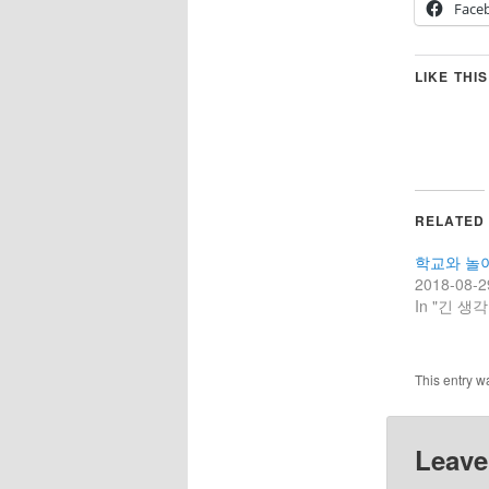
Face
LIKE THIS
RELATED
학교와 놀
2018-08-2
In "긴 생각
This entry w
Leave