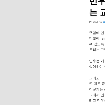
민우
는 교
Posted on
2
주말에 민
학교에 fa
수 있도록
우리는 그냥
민우는 거
싶어하는 
그리고,
또 매우 
어떻게든 
그래서 민
리고 민우