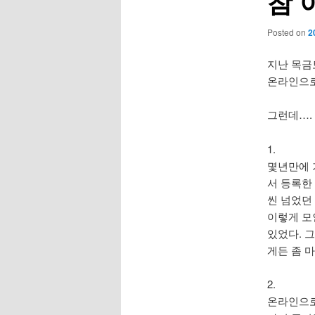
참 
Posted on
2
지난 목금토
온라인으로
그런데….
1.
몇년만에 
서 등록한
씬 넘었던 
이렇게 모
있었다. 
게든 좀 
2.
온라인으로