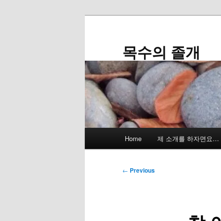
Skip
to
primary
목수의 졸개
content
Main
Home
제 소개를 하자면요…
menu
Post
←
Previous
navigation