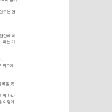
도인도는 안
오랜만에 이
… 하는 기
도…
로 뛰고계
 등록을 했
고 뭐 하나
을 이렇게