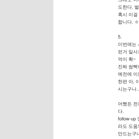
도한다. 벌
혹시 이걸
합니다. 
5.
이번에는 사
런거 일사
억이 확~
진짜 쌈빡
예전에 이
한편 아,
시는구나…
어쨌든 전체
다.
follow
라도 도움
만드는구나