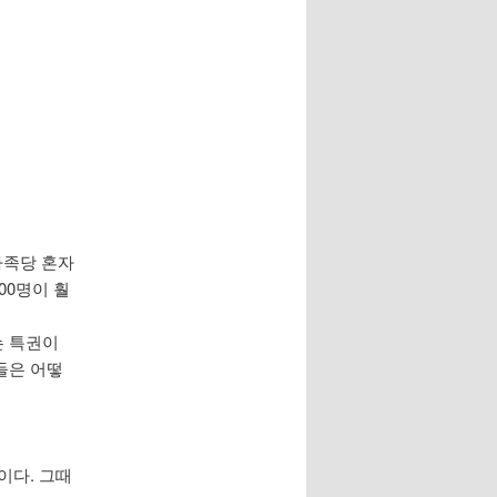
가족당 혼자
00명이 훨
는 특권이
들은 어떻
이다. 그때