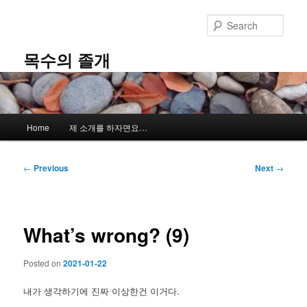
Skip
to
Sear
primary
content
목수의 졸개
Main
Home
제 소개를 하자면요…
menu
Post
←
Previous
Next
→
navigation
What’s wrong? (9)
Posted on
2021-01-22
내가 생각하기에 진짜 이상한건 이거다.