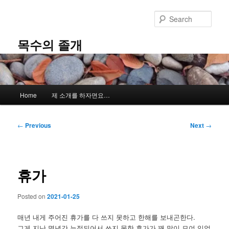
Skip
to
Sear
primary
content
목수의 졸개
Main
Home
제 소개를 하자면요…
menu
Post
←
Previous
Next
→
navigation
휴가
Posted on
2021-01-25
매년 내게 주어진 휴가를 다 쓰지 못하고 한해를 보내곤한다.
그게 지난 몇년간 누적되어서 쓰지 못한 휴가가 꽤 많이 모여 있었