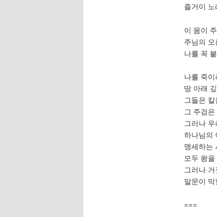
즐거이 노
이 몸이 
주님의 오
나를 꼭 
나를 죽이
땅 아래 
그들은 칼
그 주검은
그러나 우
하나님의
맹세하는
모두 왕을
그러나 거
말문이 막
===