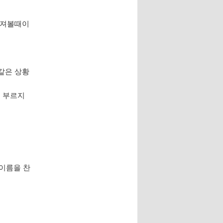
던져볼때이
 같은 상황
로 부르지
 이름을 찬