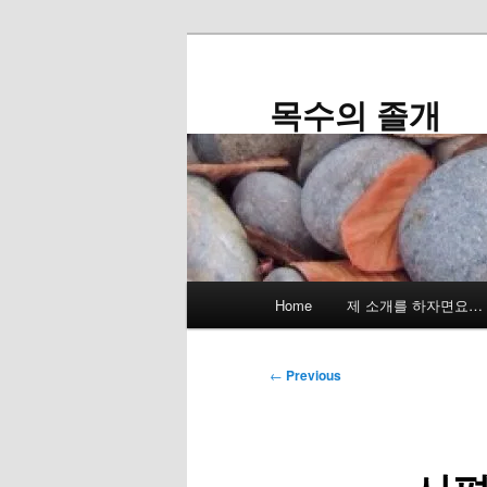
Skip
to
primary
목수의 졸개
content
Main
Home
제 소개를 하자면요…
menu
Post
←
Previous
navigation