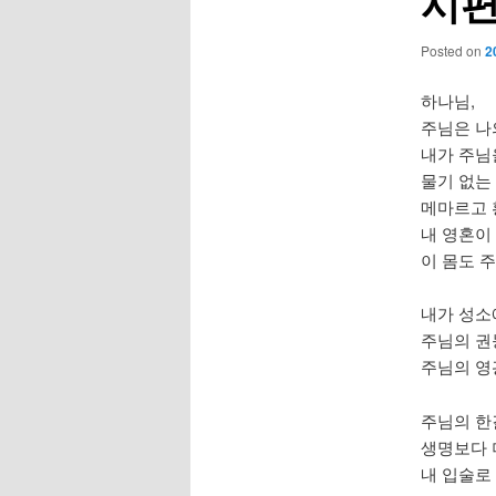
시편
Posted on
2
하나님,
주님은 나
내가 주님
물기 없는 
메마르고 
내 영혼이
이 몸도 
내가 성소
주님의 권
주님의 영
주님의 한
생명보다 
내 입술로