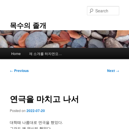
Skip
to
Sear
primary
content
목수의 졸개
Main
Home
제 소개를 하자면요…
menu
Post
←
Previous
Next
→
navigation
연극을 마치고 나서
Posted on
2022-07-20
대학때 나름대로 연극을 했었다.
그것도 꽤 열심히 했었다.