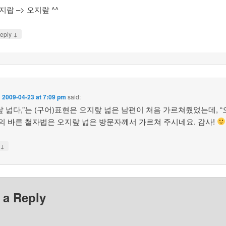
지랍 –> 오지랖 ^^
↓
eply
n
2009-04-23 at 7:09 pm
said:
랖 넓다,”는 (구어)표현은 오지랖 넓은 남편이 처음 가르쳐줬었는데, 
 의 바른 철자법은 오지랖 넓은 방문자께서 가르쳐 주시네요. 감사!
↓
y
 a Reply