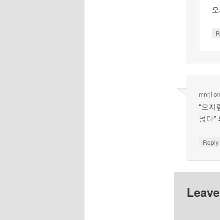
오
R
mnrji
o
“오지
넓다”
Repl
Leave