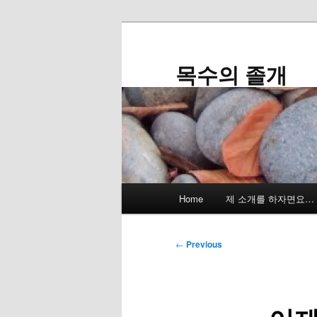
Skip
to
primary
목수의 졸개
content
Main
Home
제 소개를 하자면요…
menu
Post
←
Previous
navigation