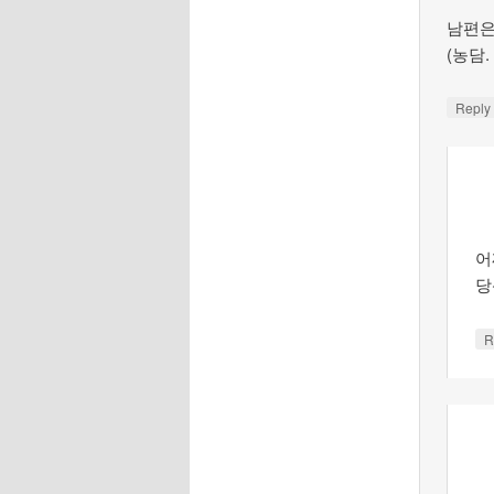
남편은
(농담.
Repl
어
당
R