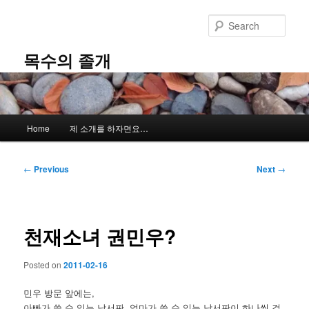
Skip
to
Sear
primary
content
목수의 졸개
Main
Home
제 소개를 하자면요…
menu
Post
←
Previous
Next
→
navigation
천재소녀 권민우?
Posted on
2011-02-16
민우 방문 앞에는,
아빠가 쓸 수 있는 낙서판, 엄마가 쓸 수 있는 낙서판이 하나씩 걸