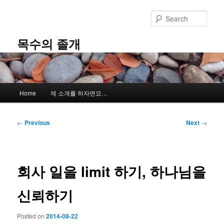
Skip
to
Sear
primary
content
목수의 졸개
Main
Home
제 소개를 하자면요…
menu
Post
←
Previous
Next
→
navigation
회사 일을 limit 하기, 하나님을
신뢰하기
Posted on
2014-08-22