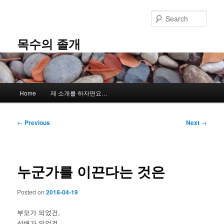
Skip
to
Sear
primary
content
목수의 졸개
Main
Home
제 소개를 하자면요…
menu
Post
←
Previous
Next
→
navigation
누군가를 이끈다는 것은
Posted on
2018-04-19
부모가 되었건,
선배가 되었건,