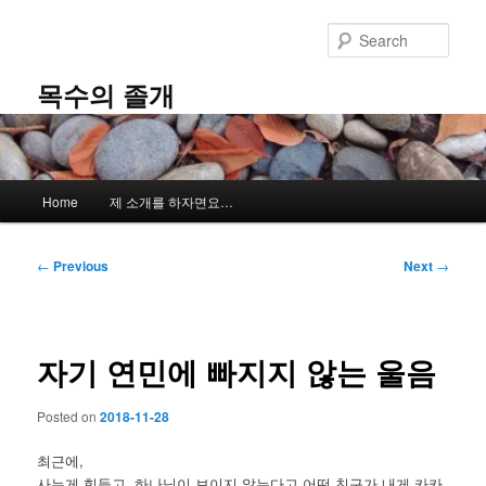
Skip
to
Sear
primary
content
목수의 졸개
Main
Home
제 소개를 하자면요…
menu
Post
←
Previous
Next
→
navigation
자기 연민에 빠지지 않는 울음
Posted on
2018-11-28
최근에,
사는게 힘들고, 하나님이 보이지 않는다고 어떤 친구가 내게 카카