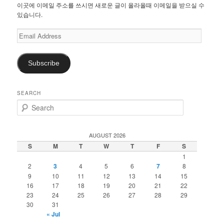
이곳에 이메일 주소를 쓰시면 새로운 글이 올라올때 이메일을 받으실 수
있습니다.
Email
Address
Subscribe
SEARCH
S
e
a
r
AUGUST 2026
c
S
M
T
W
T
F
S
h
1
2
3
4
5
6
7
8
9
10
11
12
13
14
15
16
17
18
19
20
21
22
23
24
25
26
27
28
29
30
31
« Jul