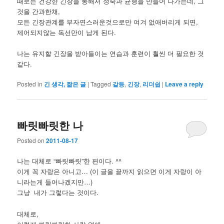
때로는 건강한 긴장을 통해서 성숙과 균형을 만들어 나가는데, 그
것을 간과한채,
모든 긴장관계를 부자연스러운것으로만 여겨 없애버리게 되면,
제어되지않는 독선만이 남게 된다.
나는 유지할 긴장을 받아들이는 연습과 훈련이 훨씬 더 필요한 것
같다.
Posted in
긴 생각, 짧은 글
|
Tagged
갈등
,
긴장
,
리더쉽
|
Leave a reply
빠릿빠릿한 나
Posted on
2011-08-17
나는 대체로 “빠릿빠릿”한 편이다. ^^
이게 꼭 자랑은 아니고… (이 글을 끝까지 읽으면 이게 자랑이 아
니라는게 들어나겠지만…)
그냥 내가 그렇다는 것이다.
대체로,