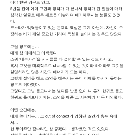
어야 했던 경우도 있고,
5년쯤 전에 이미 고민과 정리가 다 끝나서 정리가 된 일들에 대해
심각한 얼굴로 매우 새로운 이슈라며 얘기해주시는 분들도 있었
다.
코스타가 맞닥들이고 있는 문제의 핵심은 그게 아닌데, 자신이 주
장하는 바가 제일 중요한 거라며 목청을 높이시는 경우도 많았다.
그럴 경우에는…
대개 참 애매하고 어색했다.
소위 ‘내부사정’을 시시콜콜 다 설명할 수 있는 것도 아니고,
혹시 그것을 대외적으로 share할 수 있는 것이라 하더라도 그것을
설명하려면 많은 시간과 에너지가 드는 데다,
그렇게 설명을 해도 조언을 해주시는 분이 이해를 하시지 못하는
경우도 허다했다.
그렇다고 그냥 듣고나서는 별다른 반응 없이 나 혼자 한귀로 듣고
한귀로 흘려보내기에는, 조언을 해준 그 사람에게 너무 미안했다.
어떤 순간에는,
내게 쏟아지는… 그 out of context의 엄청난 조언의 홍수 속에
서…
한 두어주만 잠수타면 참 좋겠다… 생각했던 적도 있었다.
전화를 받거나, 이메일을 여는게 두려운적도 있었다.