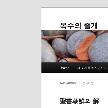
Skip
Skip
to
to
primary
secondary
목수의 졸개
content
content
Main
Home
제 소개를 하자면요…
menu
TAG ARCHIVES:
성서조선
聖書朝鮮의 解