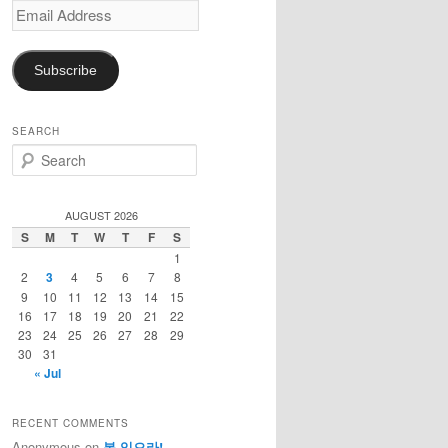
Email
Address
Subscribe
SEARCH
S
e
a
r
AUGUST 2026
c
S
M
T
W
T
F
S
h
1
2
3
4
5
6
7
8
9
10
11
12
13
14
15
16
17
18
19
20
21
22
23
24
25
26
27
28
29
30
31
« Jul
RECENT COMMENTS
Anonymous
on
복 있으라!