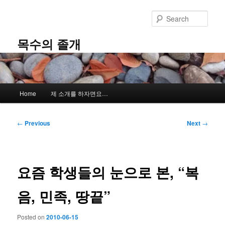
Skip
to
Sear
primary
content
목수의 졸개
Main
Home
제 소개를 하자면요…
menu
Post
←
Previous
Next
→
navigation
요즘 학생들의 눈으로 본, “복
음, 민족, 땅끝”
Posted on
2010-06-15