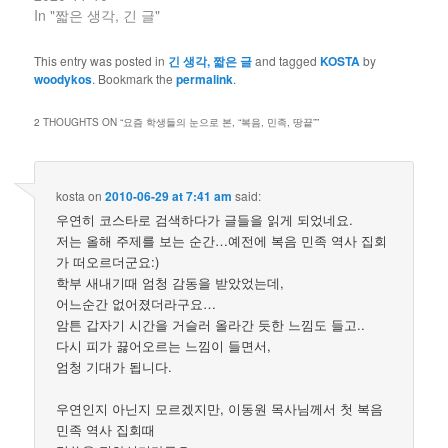
In "짧은 생각, 긴 글"
This entry was posted in
긴 생각, 짧은 글
and tagged
KOSTA
by
woodykos
. Bookmark the
permalink
.
2 THOUGHTS ON “
요즘 학생들의 눈으로 본, “복음, 민족, 땅끝”
”
kosta
on
2010-06-29 at 7:41 am
said:
우연히 코스타로 검색하다가 글들을 읽게 되었네요.
저는 올해 주제를 보는 순간…예전에 복음 민족 역사 집회
가 떠오르더군요:)
학부 새내기때 엄청 감동을 받았었는데,
어느순간 없어졌더라구요…
암튼 갑자기 시간을 거슬러 올라간 듯한 느낌도 들고..
다시 피가 끓어오르는 느낌이 들면서,
엄청 기대가 됩니다.
우연인지 아닌지 모르겠지만, 이동원 목사님께서 첫 복음
민족 역사 집회때