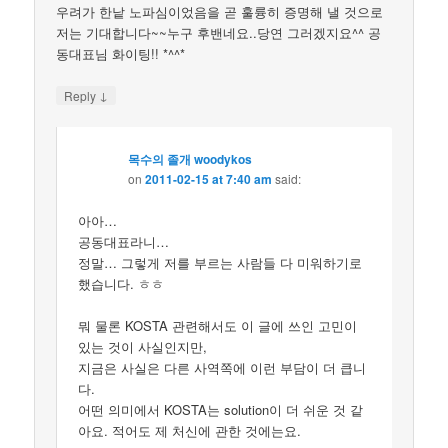
우려가 한낱 노파심이었음을 곧 훌륭히 증명해 낼 것으로
저는 기대합니다~~누구 후밴네요..당연 그러겠지요^^ 공
동대표님 화이팅!! *^^*
↓
Reply
목수의 졸개 woodykos
on
2011-02-15 at 7:40 am
said:
아아…
공동대표라니…
정말… 그렇게 저를 부르는 사람들 다 미워하기로
했습니다. ㅎㅎ
뭐 물론 KOSTA 관련해서도 이 글에 쓰인 고민이
있는 것이 사실인지만,
지금은 사실은 다른 사역쪽에 이런 부담이 더 큽니
다.
어떤 의미에서 KOSTA는 solution이 더 쉬운 것 같
아요. 적어도 제 처신에 관한 것에는요.