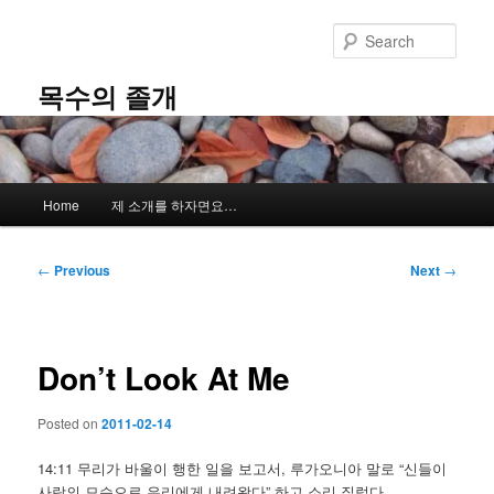
Skip
to
Sear
primary
content
목수의 졸개
Main
Home
제 소개를 하자면요…
menu
Post
←
Previous
Next
→
navigation
Don’t Look At Me
Posted on
2011-02-14
14:11 무리가 바울이 행한 일을 보고서, 루가오니아 말로 “신들이
사람의 모습으로 우리에게 내려왔다” 하고 소리 질렀다.