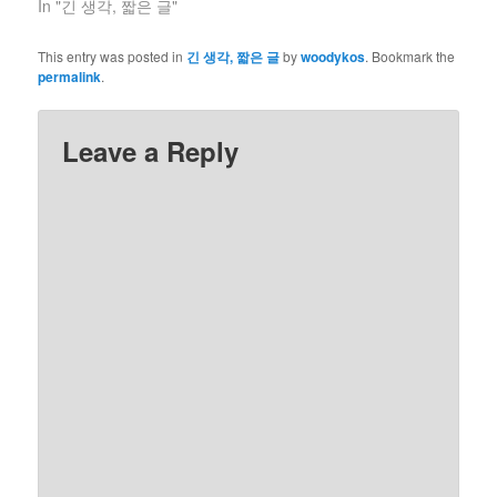
In "긴 생각, 짧은 글"
This entry was posted in
긴 생각, 짧은 글
by
woodykos
. Bookmark the
permalink
.
Leave a Reply