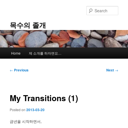
Skip
to
Sear
primary
content
목수의 졸개
Main
Home
제 소개를 하자면요…
menu
Post
←
Previous
Next
→
navigation
My Transitions (1)
Posted on
2013-03-20
금년을 시작하면서,