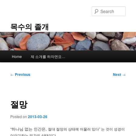
Skip
to
Sear
primary
content
목수의 졸개
Main
Home
제 소개를 하자면요…
menu
Post
←
Previous
Next
→
navigation
절망
Posted on
2013-03-26
“하나님 없는 인간은,
절대 절망의 상태에 머물러 있다” 는 것이 성경이
이야기하는 인간의 상태이다.