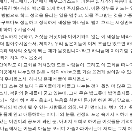
에서, 학교에서, 가정에서 예수그리스도의 피묻은 십자가의 복음에 
거룩한 하나님의 백성들 되게 하여 주시옵소서. 이중 장부를 만드는 
한 방법으로 학교 성적을 올리는 일을 멈추고, 뇌물 주고받는 것을 가
 누구보다도 성실하고 정직하게 세상을 하나님의 법이 흐르는 세상만
 하여 주시옵소서.
 인식하지 못하고, 거짓을 거짓이라 이야기하지 않는 이 세상을 바라보
 더 참아주시옵소서, 저희가, 우리 젊은이들이 이제 조금만 있으면 
족과 역사의 소망이 되는 때가 올것입니다.’라고 하나님께 이야기할 수
 되게 하여 주시옵소서.
만이라도 이 교회를 거쳐갔던 모든 사람들이, 그리고 이 교회를 떠나
이곳에서 나누었던 많은 사랑과 vision으로 가슴 뜨겁게 살아갈 수 있
여 주시옵소서. 하나님 은혜 베풀어 주시옵소서.
리고 쓰는 것 보다 다른이들에게 베풀고 나누는 것이 훨씬 더 많은 
소서. 북한의 형제들이 굶고 있는데, 그저 무슨 밥그릇에 밥먹을지를
 되지 않게 하여 주시옵소서. 복음을 한번만 듣기만 하면 주님앞으로
주님의 백성이 될 수 있는 사람들의 외침, 단 한 덩어리의 빵이 없어
 품에 안고 애통해하는 어머니의 눈물, 전쟁의 포성 속에서 지하에 
있는 어린이의 공포에 싸인 눈, 아버지 저희로 하여금 이것들을 기억
하나님께서는 이들의 아픔을 보시며 가슴아파아시는데 저희는 그저 