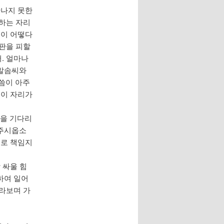
만나지 못한
험하는 자리
경이 어떻다
심판을 피할
. 얼마나
 말솜씨와
씀이 아주
 이 자리가
만을 기다리
 주시옵소
으로 책임지
 싸울 힘
하여 일어
바라보며 가