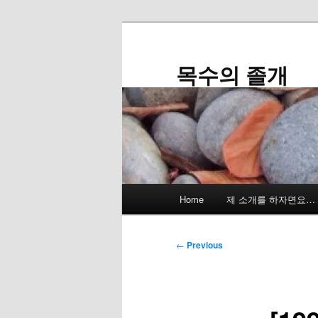
Skip
to
primary
목수의 졸개
content
Main
Home
제 소개를 하자면요…
menu
Post
←
Previous
navigation