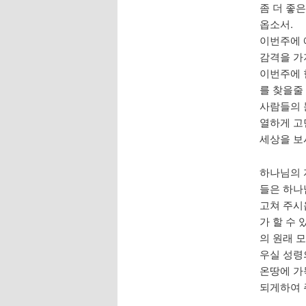
좀 더 좋
옵소서.
이번주에 
감격을 가
이번주에 
를 찾을줄
사람들의 
열하게 고
세상을 보
하나님의 자
들은 하나
고쳐 주시
가 할 수
의 원래 
우실 성령
온땅에 가
되게하여 