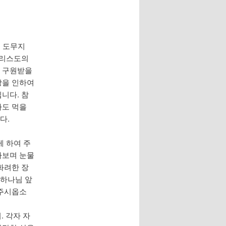
는 도무지
그리스도의
게 구원받을
랑을 인하여
니다. 참
사도 먹을
다.
게 하여 주
라보며 눈물
화려한 장
 하나님 앞
 주시옵소
. 각자 자