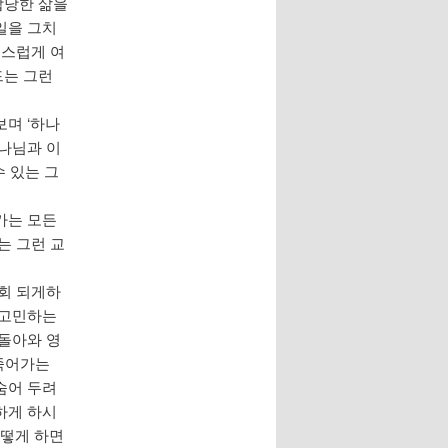
합당한 삶을
일을 그치
증스럽게 여
드는 그런
며 ‘하나
하나님과 이
 있는 그
가는 모든
는 그런 교
교회 되게하
 고민하는
 돌아와 영
 죽어가는
숨어 두려
하게 하시
어떻게 하면