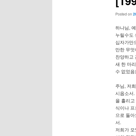
[1
Posted on
2
하나님, 
누릴수도 
십자가만으
만한 무엇
찬양하고 
새 한 마
수 없었음
주님, 저
시옵소서.
을 흘리고
식이나 프
으로 돌아
서.
저희가 모였