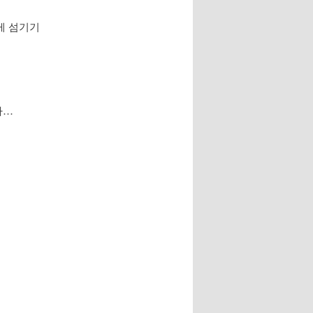
게 섬기기
다…