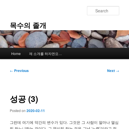
Skip
to
Sear
primary
content
목수의 졸개
Main
Home
제 소개를 하자면요…
menu
Post
←
Previous
Next
→
navigation
성공 (3)
Posted on
2020-02-11
그런데 여기에 약간의 변수가 있다. 그것은 그 사람이 얼마나 열심
히 하느냐하는 것이다. 그 열심히 하는 것은 그냥 ‘노력’이라고 정