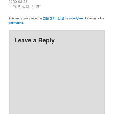
2020-08-28
In "짧은 생각, 긴 글"
This entry was posted in
짧은 생각, 긴 글
by
woodykos
. Bookmark the
permalink
.
Leave a Reply