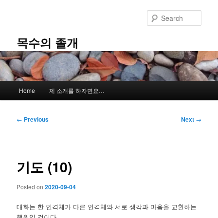
Skip
to
Sear
primary
content
목수의 졸개
Main
Home
제 소개를 하자면요…
menu
Post
←
Previous
Next
→
navigation
기도 (10)
Posted on
2020-09-04
대화는 한 인격체가 다른 인격체와 서로 생각과 마음을 교환하는
행위일 것이다.