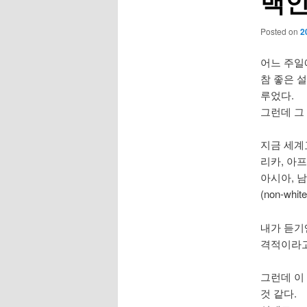
백인
Posted on
2
어느 주일에
참 좋은 
루었다.
그런데 그
지금 세계
리카, 아
아시아, 
(non-w
내가 듣기
격적이라고
그런데 이
것 같다.