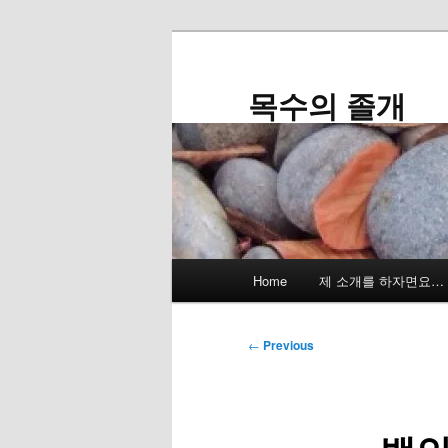
Skip
to
primary
목수의 졸개
content
Main
Home
제 소개를 하자면요…
menu
Post
←
Previous
navigation