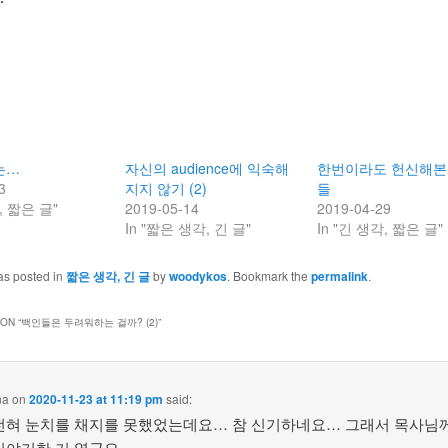
는…
자신의 audience에 익숙해
한번이라도 헌신해본
3
지지 않기 (2)
들
, 짧은 글"
2019-05-14
2019-04-29
In "짧은 생각, 긴 글"
In "긴 생각, 짧은 글"
as posted in
짧은 생각, 긴 글
by
woodykos
. Bookmark the
permalink
.
ON “
백인들은 두려워하는 걸까? (2)
”
na
on
2020-11-23 at 11:19 pm
said:
전혀 눈치를 채지를 못했었는데요… 참 신기하네요… 그래서 목사님
이야기한 거 였군요…