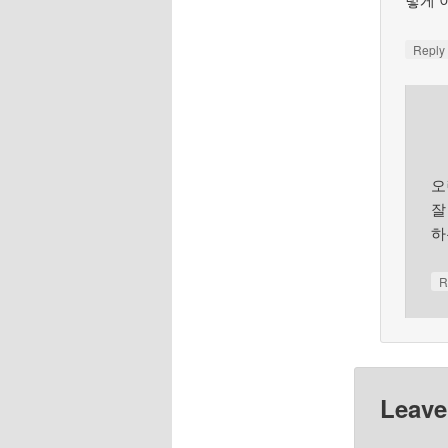
Repl
오
잘
하
R
Leave