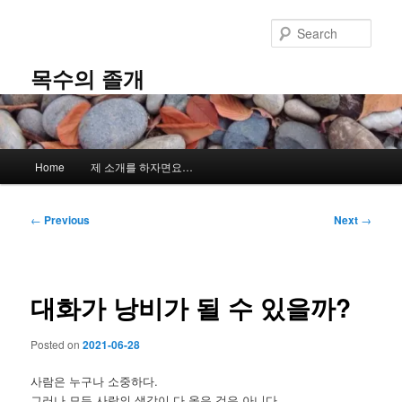
Skip
to
Sear
primary
content
목수의 졸개
Main
Home
제 소개를 하자면요…
menu
Post
←
Previous
Next
→
navigation
대화가 낭비가 될 수 있을까?
Posted on
2021-06-28
사람은 누구나 소중하다.
그러나 모든 사람의 생각이 다 옳은 것은 아니다.