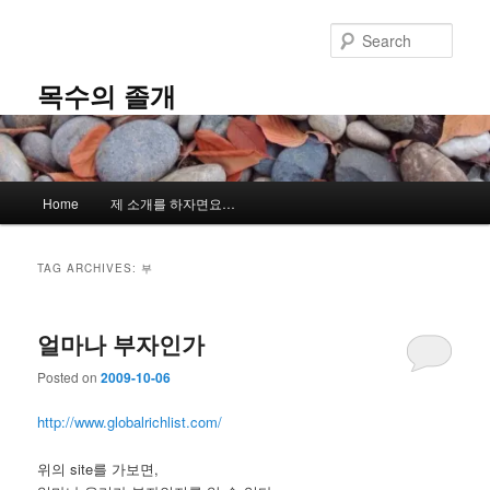
Skip
Skip
to
to
Sear
primary
secondary
content
content
목수의 졸개
Main
Home
제 소개를 하자면요…
menu
TAG ARCHIVES:
부
얼마나 부자인가
Posted on
2009-10-06
http://www.globalrichlist.com/
위의 site를 가보면,