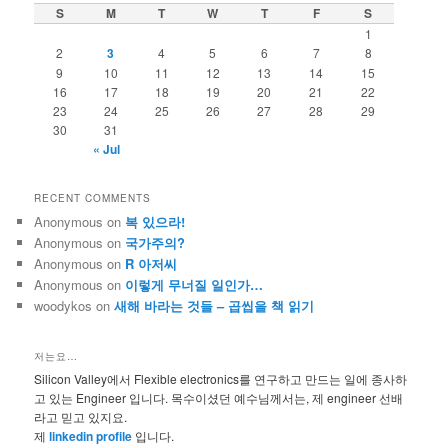
c
S
M
T
W
T
F
S
h
1
2
3
4
5
6
7
8
9
10
11
12
13
14
15
16
17
18
19
20
21
22
23
24
25
26
27
28
29
30
31
« Jul
RECENT COMMENTS
Anonymous
on
복 있으라!
Anonymous
on
국가주의?
Anonymous
on
R 아저씨
Anonymous
on
이렇게 무너질 일인가…
woodykos
on
새해 바라는 것들 – 곱씹을 책 읽기
저는요…
Silicon Valley에서 Flexible electronics를 연구하고 만드는 일에 종사하
고 있는 Engineer 입니다. 목수이셨던 예수님께서는, 제 engineer 선배
라고 믿고 있지요.
제
linkedin profile
입니다.