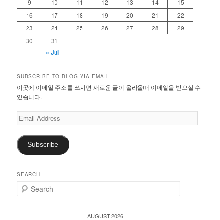
9
10
11
12
13
14
15
16
17
18
19
20
21
22
23
24
25
26
27
28
29
30
31
« Jul
SUBSCRIBE TO BLOG VIA EMAIL
이곳에 이메일 주소를 쓰시면 새로운 글이 올라올때 이메일을 받으실 수
있습니다.
Email
Address
Subscribe
SEARCH
S
e
a
r
AUGUST 2026