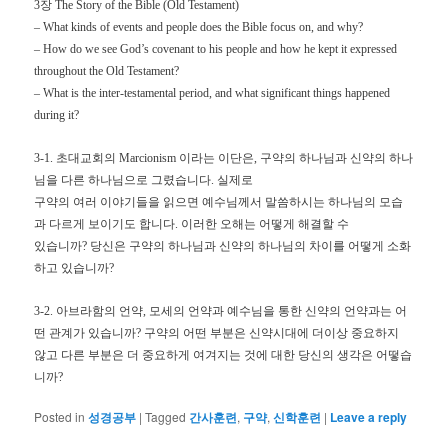
3장 The Story of the Bible (Old Testament)
– What kinds of events and people does the Bible focus on, and why?
– How do we see God’s covenant to his people and how he kept it expressed
throughout the Old Testament?
– What is the inter-testamental period, and what significant things happened
during it?
3-1. 초대교회의 Marcionism 이라는 이단은, 구약의 하나님과 신약의 하나
님을 다른 하나님으로 그렸습니다. 실제로
구약의 여러 이야기들을 읽으면 예수님께서 말씀하시는 하나님의 모습
과 다르게 보이기도 합니다. 이러한 오해는 어떻게 해결할 수
있습니까? 당신은 구약의 하나님과 신약의 하나님의 차이를 어떻게 소화
하고 있습니까?
3-2. 아브라함의 언약, 모세의 언약과 예수님을 통한 신약의 언약과는 어
떤 관계가 있습니까? 구약의 어떤 부분은 신약시대에 더이상 중요하지
않고 다른 부분은 더 중요하게 여겨지는 것에 대한 당신의 생각은 어떻습
니까?
Posted in
성경공부
|
Tagged
간사훈련
,
구약
,
신학훈련
|
Leave a reply