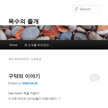
Skip
Skip
to
to
Sear
primary
secondary
content
content
목수의 졸개
Main
Home
제 소개를 하자면요…
menu
TAG ARCHIVES:
신학훈련
구약의 이야기
Posted on
2009-05-28
John Stott의 책을 마쳤다!
수고한 우리조 간사님들이 자랑스럽다. ^^