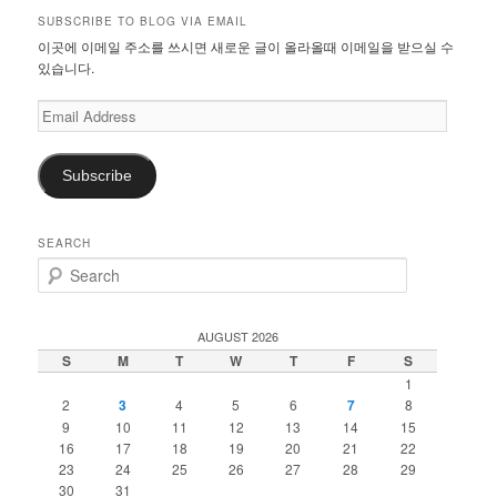
SUBSCRIBE TO BLOG VIA EMAIL
이곳에 이메일 주소를 쓰시면 새로운 글이 올라올때 이메일을 받으실 수
있습니다.
Email
Address
Subscribe
SEARCH
S
e
a
r
AUGUST 2026
c
S
M
T
W
T
F
S
h
1
2
3
4
5
6
7
8
9
10
11
12
13
14
15
16
17
18
19
20
21
22
23
24
25
26
27
28
29
30
31