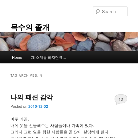
Skip
Skip
to
to
Sear
primary
secondary
content
content
목수의 졸개
Main
Home
제 소개를 하자면요…
menu
TAG ARCHIVES:
옷
나의 패션 감각
13
Posted on
2010-12-02
아주 가끔,
내게 옷을 선물해주는 사람들이나 가족이 있다.
그러나 그런 일을 행한 사람들을 곧 많이 실망하게 된다.