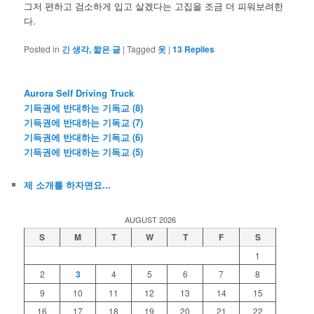
그저 편하고 검소하게 입고 살겠다는 고집을 조금 더 피워보려한
다.
Posted in
긴 생각, 짧은 글
|
Tagged
옷
|
13
Replies
Aurora Self Driving Truck
기득권에 반대하는 기독교 (8)
기득권에 반대하는 기독교 (7)
기득권에 반대하는 기독교 (6)
기득권에 반대하는 기독교 (5)
제 소개를 하자면요...
AUGUST 2026
S
M
T
W
T
F
S
1
2
3
4
5
6
7
8
9
10
11
12
13
14
15
16
17
18
19
20
21
22