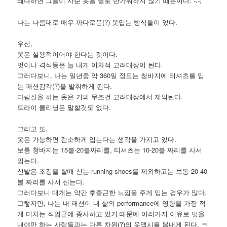
왜냐하면 그들이 사준 옷을 별로 반가워하지 않기 때문이다. -.-;
나는 나름대로 매우 까다로운(?) 옷입는 방식들이 있다.
우선,
옷은 실용적이어야 한다는 것이다.
멋이나 격식등은 늘 내게 이차적 고려대상이 된다.
그러다보니, 나는 일년중 약 360일 정도는 청바지에 티셔츠를 입
는 패션감각(?)을 발휘하게 된다.
다림질을 하는 옷은 거의 무조건 고려대상에서 제외된다.
드라이 클리닝은 말할것도 없다.
그리고 또,
옷은 가능하면 검소하게 입는다는 생각을 가지고 있다.
보통 청바지는 15불-20불짜리를, 티셔츠는 10-20불 짜리를 사서
입는다.
신발은 조깅을 할때 신는 running shoes를 제외하고는 보통 20-40
불 짜리를 사서 신는다.
그러다보니 대개는 약간 후줄근한 느낌을 주게 입는 경우가 많다.
그렇지만, 나는 내 패션이 내 삶의 performance에 영향을 가장 적
게 미치는 직업군에 종사하고 있기 때문에 여러가지 이유로 멋을
내야만 하는 사람들과는 다른 차원(?)의 옷맵시를 뽐내게 된다. ㅋ