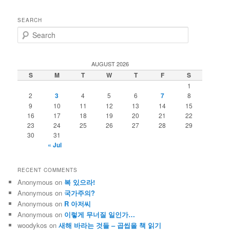
SEARCH
S
e
a
r
AUGUST 2026
c
S
M
T
W
T
F
S
h
1
2
3
4
5
6
7
8
9
10
11
12
13
14
15
16
17
18
19
20
21
22
23
24
25
26
27
28
29
30
31
« Jul
RECENT COMMENTS
Anonymous
on
복 있으라!
Anonymous
on
국가주의?
Anonymous
on
R 아저씨
Anonymous
on
이렇게 무너질 일인가…
woodykos
on
새해 바라는 것들 – 곱씹을 책 읽기