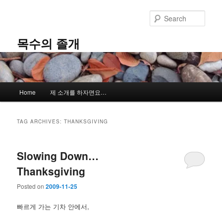
Skip
Skip
to
to
Sear
primary
secondary
content
content
목수의 졸개
Main
Home
제 소개를 하자면요…
menu
TAG ARCHIVES:
THANKSGIVING
Slowing Down…
Thanksgiving
Posted on
2009-11-25
빠르게 가는 기차 안에서,