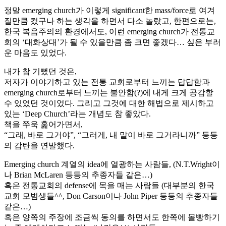
정말 emerging church가 이렇게 significant한 mass/force로 여겨
질만큼 컸구나 하는 생각을 하면서 다소 놀랐고, 한편으로는,
한국 복음주의의 환경에서도, 이런 emerging church가 전통교
회의 ‘대화상대’가 될 수 있을만큼 좀 크면 좋겠다… 싶은 부러
운 마음도 있었다.
내가 참 기뻤던 것은,
저자가 이야기하고 있는 전통 교회로부터 느끼는 답답함과
emerging church로부터 느끼는 불안함(?)에 내게 크게 공감할
수 있었던 것이었다. 그리고 그것에 대한 해법으로 제시하고
있는 ‘Deep Church’라는 개념도 참 좋았다.
책을 쭈욱 훑어가면서,
“그래, 바로 그거야”, “그러게, 내 말이 바로 그거라니까” 등등
의 감탄을 연발했다.
Emerging church 계열의 idea에 열광하는 사람들, (N.T.Wright이
나 Brian McLaren 등등의 추종자들 같은…)
혹은 전통교회의 defense에 목을 매는 사람들 (대부분의 한국
교회 모범생들^^, Don Carson이나 John Piper 등등의 추종자들
같은…)
혹은 양쪽의 주장에 조금씩 동의를 하면서도 한쪽에 몰빵하기