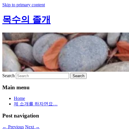
Skip to primary content
목수의 졸개
Search
Main menu
Home
제 소개를 하자면요…
Post navigation
←
Previous
Next
→