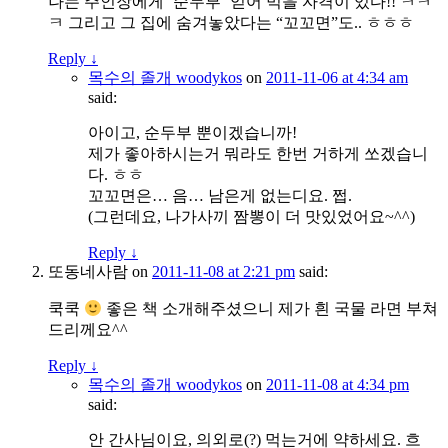
나는 주인장에게 ‘순두부’ 얻어 먹을 자격이 있다!! ㅋㅋ
ㅋ 그리고 그 집에 숨겨놓았다는 “꼬꼬면”도.. ㅎㅎㅎ
Reply
↓
목수의 졸개 woodykos
on
2011-11-06 at 4:34 am
said:
아이고, 순두부 뿐이겠습니까!
제가 좋아하시는거 뭐라도 한번 거하게 쏘겠습니
다. ㅎㅎ
꼬꼬면은… 음… 남은게 없는디요. 쩝.
(그런데요, 나가사끼 짬뽕이 더 맛있었어요~^^)
Reply
↓
또동네사람
on
2011-11-08 at 2:21 pm
said:
쿡쿡
좋은 책 소개해주셨으니 제가 흰 국물 라면 부쳐
드리께요^^
Reply
↓
목수의 졸개 woodykos
on
2011-11-08 at 4:34 pm
said:
안 간사님이요, 의외로(?) 먹는거에 약하세요. 흐