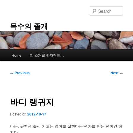
Skip
to
Sear
primary
content
목수의 졸개
Main
Home
제 소개를 하자면요…
menu
Post
←
Previous
Next
→
navigation
바디 랭귀지
Posted on
2012-10-17
나는, 유학생 출신 치고는 영어를 잘한다는 평가를 받는 편이긴 하
지만,