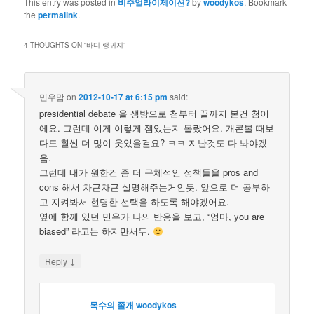
This entry was posted in
비주얼라이제이션?
by
woodykos
. Bookmark
the
permalink
.
4 THOUGHTS ON “
바디 랭귀지
”
민우맘
on
2012-10-17 at 6:15 pm
said:
presidential debate 을 생방으로 첨부터 끝까지 본건 첨이
에요. 그런데 이게 이렇게 잼있는지 몰랐어요. 개콘볼 때보
다도 훨씬 더 많이 웃었을걸요? ㅋㅋ 지난것도 다 봐야겠
음.
그런데 내가 원한건 좀 더 구체적인 정책들을 pros and
cons 해서 차근차근 설명해주는거인듯. 앞으로 더 공부하
고 지켜봐서 현명한 선택을 하도록 해야겠어요.
옆에 함께 있던 민우가 나의 반응을 보고, “엄마, you are
biased” 라고는 하지만서두.
↓
Reply
목수의 졸개 woodykos