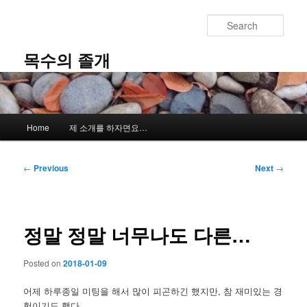
Skip
to
Sear
primary
content
목수의 졸개
Main
Home
제 소개를 하자면요…
menu
Post
←
Previous
Next
→
navigation
정말 정말 너무나도 다른…
Posted on
2018-01-09
어제 하루종일 미팅을 해서 많이 피곤하긴 했지만, 참 재미있는 경
험이기도 했다.