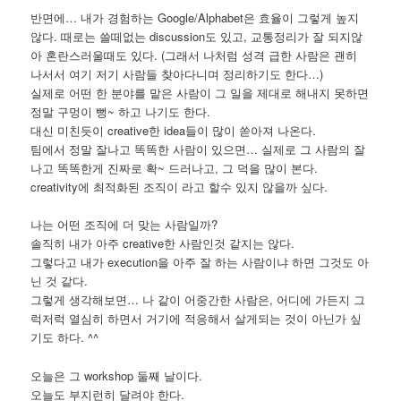
반면에… 내가 경험하는 Google/Alphabet은 효율이 그렇게 높지
않다. 때로는 쓸떼없는 discussion도 있고, 교통정리가 잘 되지않
아 혼란스러울때도 있다. (그래서 나처럼 성격 급한 사람은 괜히
나서서 여기 저기 사람들 찾아다니며 정리하기도 한다…)
실제로 어떤 한 분야를 맡은 사람이 그 일을 제대로 해내지 못하면
정말 구멍이 뻥~ 하고 나기도 한다.
대신 미친듯이 creative한 idea들이 많이 쏟아져 나온다.
팀에서 정말 잘나고 똑똑한 사람이 있으면… 실제로 그 사람의 잘
나고 똑똑한게 진짜로 확~ 드러나고, 그 덕을 많이 본다.
creativity에 최적화된 조직이 라고 할수 있지 않을까 싶다.
나는 어떤 조직에 더 맞는 사람일까?
솔직히 내가 아주 creative한 사람인것 같지는 않다.
그렇다고 내가 execution을 아주 잘 하는 사람이냐 하면 그것도 아
닌 것 같다.
그렇게 생각해보면… 나 같이 어중간한 사람은, 어디에 가든지 그
럭저럭 열심히 하면서 거기에 적응해서 살게되는 것이 아닌가 싶
기도 하다. ^^
오늘은 그 workshop 둘째 날이다.
오늘도 부지런히 달려야 한다.