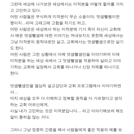
그런데 세상에 나가보면 세상에서는 미적분을 어떻게 할까를 가지
고 고민하고 있다.
어떤 사람들은 무식하게 미적분이 무슨 소용이야, 덧셈뺄쎔이면
짱이지…라며 고래고래 고함을 치기도 하고,
어떤 사람은은 세상에서 하는 미적분에 기가 죽어 자신이 교회에
서 배운 덧셈뺄셈에 대한 이야기는 꺼내보지도 못한채 세상에서는
그냥 미적분의 원칙대로만 살고, 교회에서는 덧셈뺄셈으로만 살기
도 한다.
어떤 사람은 그런 상황에서 아예 덧셈뺄셈만을 이야기하며 이제
미적분을 하는 세상 속에서 그 덧셈뺄셈을 적용하며 살라고 이야
기하는 교회에 실망해서 교회를 떠나거나 신앙 자체를 떠나기도
한다.
덧셈뺄셈만을 열심히 설교강단과 교회 프로그램에서 이야기하면
서…
마치 세상을 모두 다 이해하고 정복할 원칙을 다 가르쳤다고 생각
하는 교회 어르신에게,
사실 내가 고민하는 것은 미적분입니다… 라고 이야기해보려 해도
말이 통하질 않는 거다.
그러니 그냥 정중히 간증을 해서 사람들에게 좋은 적용의 예를 보