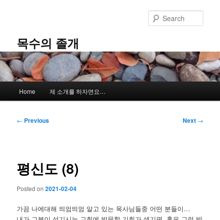
Skip
to
Sear
primary
content
목수의 졸개
Main
Home
제 소개를 하자면요…
menu
Post
←
Previous
Next
→
navigation
평신도 (8)
Posted on
2021-02-04
가끔 나에대해 띄엄띄엄 알고 있는 목사님들중 어떤 분들이…
내가 그분이 섬기시는 교회에 방문할 기회가 생기면, 혹은 그런 방