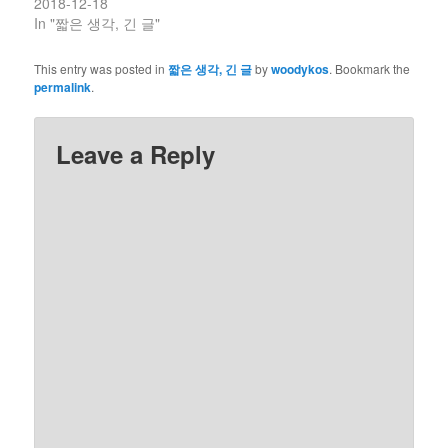
2018-12-18
In "짧은 생각, 긴 글"
This entry was posted in
짧은 생각, 긴 글
by
woodykos
. Bookmark the
permalink
.
Leave a Reply